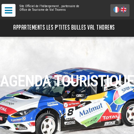
Site Officiel de l'hébergement
, partenaire de
Office de Tourisme de Val Thorens
APPARTEMENTS LES P'TITES BULLES VAL THORENS
AGENDA TOURISTIQUE